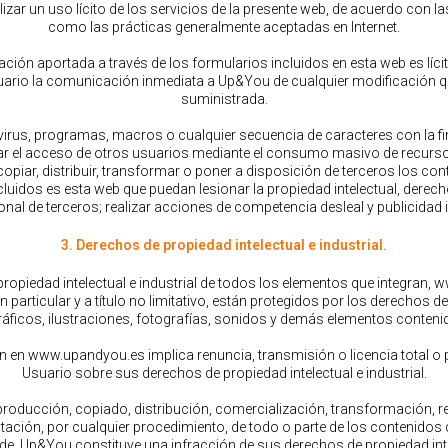
zar un uso lícito de los servicios de la presente web, de acuerdo con l
como las prácticas generalmente aceptadas en Internet.
ción aportada a través de los formularios incluidos en esta web es lícita
suario la comunicación inmediata a Up&You de cualquier modificación q
suministrada.
 virus, programas, macros o cualquier secuencia de caracteres con la fi
ar el acceso de otros usuarios mediante el consumo masivo de recurso
, copiar, distribuir, transformar o poner a disposición de terceros los con
cluidos es esta web que puedan lesionar la propiedad intelectual, derecho
nal de terceros; realizar acciones de competencia desleal y publicidad il
3. Derechos de propiedad intelectual e industrial.
propiedad intelectual e industrial de todos los elementos que integran
 particular y a título no limitativo, están protegidos por los derechos de 
gráficos, ilustraciones, fotografías, sonidos y demás elementos contenid
 en www.upandyou.es implica renuncia, transmisión o licencia total o 
Usuario sobre sus derechos de propiedad intelectual e industrial.
eproducción, copiado, distribución, comercialización, transformación, r
lotación, por cualquier procedimiento, de todo o parte de los contenido
 de, Up&You constituye una infracción de sus derechos de propiedad intel