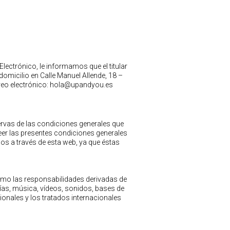
lectrónico, le informamos que el titular
micilio en Calle Manuel Allende, 18 –
orreo electrónico: hola@upandyou.es
servas de las condiciones generales que
eer las presentes condiciones generales
os a través de esta web, ya que éstas
omo las responsabilidades derivadas de
fías, música, vídeos, sonidos, bases de
onales y los tratados internacionales