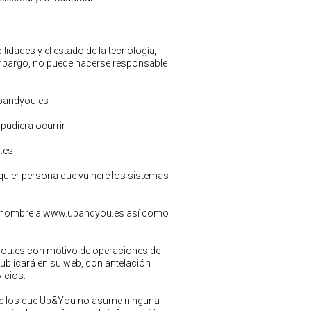
idades y el estado de la tecnología,
embargo, no puede hacerse responsable
upandyou.es
pudiera ocurrir
.es
quier persona que vulnere los sistemas
 su nombre a www.upandyou.es así como
you.es con motivo de operaciones de
ublicará en su web, con antelación
icios.
 de los que Up&You no asume ninguna