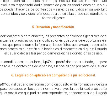
ún tipo de control sobre los mismos, siendo su finalidad, informar al Us
u exclusiva responsabilidad al contenido y en las condiciones de uso q
os puedan hacer de los contenidos y servicios incluidos en su web. En
contenidos y servicios referidos, se ajusten a las presentes condicione
forma diligente.
5. Duración y modificación.
odificar, total o parcialmente, las presentes condiciones generales de
ar sin previo aviso las modificaciones que considere oportunas en el
vicios que presta, como la forma en la que éstos aparezcan presentado
ones generales que estén publicadas en el momento en el que el Usuar
el Usuario deberá leer periódicamente dichas condiciones de uso.
las condiciones particulares, Up&You podrá dar por terminado, suspend
ceso a los contenidos de la página, sin posibilidad por parte del Usuari
6. Legislación aplicable y competencia jurisdiccional.
&You y el Usuario se regirán por lo dispuesto en la normativa vigente ac
para los casos en los que la normativa prevea la posibilidad a las part
quier otro fuero que pudiera corresponderles, se someten a los Juzgados