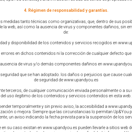
4. Régimen de responsabilidad y garantías.
medidas tanto técnicas como organizativas, que, dentro de sus posibil
de la web, así como la ausencia de virus y componentes dañinos, sin 
de:
idad y disponibilidad de los contenidos y servicios recogidos en www.
 errores en dichos contenidos ni la corrección de cualquier defecto que 
 ausencia de virus y/o demás componentes dañinos en www.upandyou
 seguridad que se han adoptado. los daños o perjuicios que cause cual
de seguridad de www.upandyou.es
 ante terceros, de cualquier comunicación enviada personalmente o a
del uso ilegítimo de los contenidos y servicios contenidos en esta web.
pender temporalmente y sin previo aviso, la accesibilidad a www.upand
ización o mejora. Siempre que las circunstancias lo permitan Up&You p
iente, un aviso indicando la fecha prevista para la suspensión de los serv
e en su caso existan en www.upandyou.es pueden llevarle a sitios web