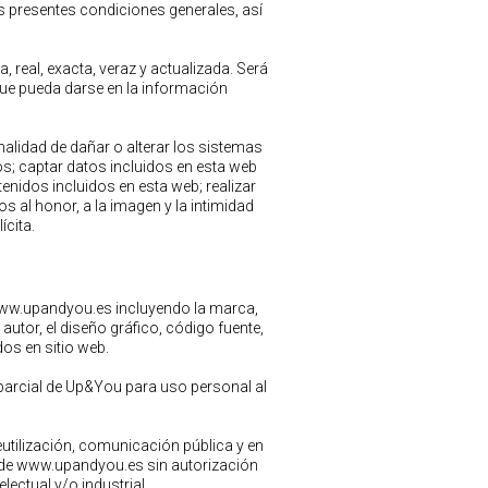
as presentes condiciones generales, así
, real, exacta, veraz y actualizada. Será
ue pueda darse en la información
nalidad de dañar o alterar los sistemas
s; captar datos incluidos en esta web
tenidos incluidos en esta web; realizar
s al honor, a la imagen y la intimidad
ícita.
, www.upandyou.es incluyendo la marca,
autor, el diseño gráfico, código fuente,
os en sitio web.
parcial de Up&You para uso personal al
eutilización, comunicación pública y en
s de www.upandyou.es sin autorización
ectual y/o industrial.