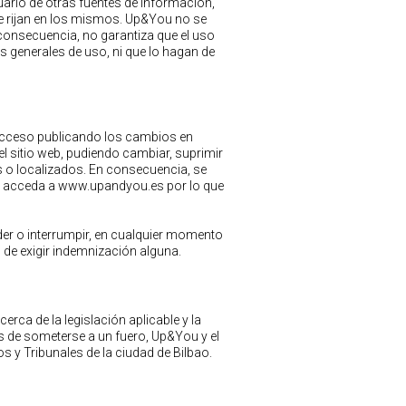
uario de otras fuentes de información,
ue rijan en los mismos. Up&You no se
 consecuencia, no garantiza que el uso
s generales de uso, ni que lo hagan de
 acceso publicando los cambios en
 sitio web, pudiendo cambiar, suprimir
s o localizados. En consecuencia, se
io acceda a www.upandyou.es por lo que
er o interrumpir, en cualquier momento
o de exigir indemnización alguna.
erca de la legislación aplicable y la
es de someterse a un fuero, Up&You y el
 y Tribunales de la ciudad de Bilbao.