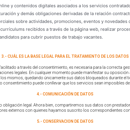
online y contenidos digitales asociados a los servicios contratad
turación y demás obligaciones derivadas de la relación contract
rciales sobre actividades, promociones, eventos y novedades
 currículums recibidos a través de la página web, realizar proc
candidatos para cubrir puestos de trabajo vacantes.
3.- CUÁL ES LA BASE LEGAL PARA EL TRATAMIENTO DE LOS DATOS
facilitado a través del consentimiento, es necesaria para la correcta ge
aciones legales. En cualquier momento puede manifestar su oposición al 
con los mismos, quedando únicamente sus datos bloqueados durante el t
no consentimiento puede conllevar que los servicios sean imposibles de 
4.- COMUNICACIÓN DE DATOS
vo obligación legal. Ahora bien, compartiremos sus datos con prestado
ores externos con quienes hayamos suscrito los correspondientes cont
5.- CONSERVACION DE DATOS