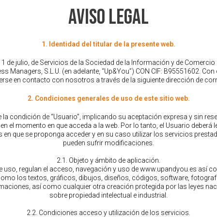
aviso legal
1. Identidad del titular de la presente web.
1 de julio, de Servicios de la Sociedad de la Información y de Comercio E
s Managers, S.L.U. (en adelante, “Up&You”) CON CIF: B95551602. Con do
erse en contacto con nosotros a través de la siguiente dirección de c
2. Condiciones generales de uso de este sitio web.
e la condición de “Usuario”, implicando su aceptación expresa y sin re
 el momento en que acceda a la web. Por lo tanto, el Usuario deberá l
 en que se proponga acceder y en su caso utilizar los servicios prestad
pueden sufrir modificaciones.
2.1. Objeto y ámbito de aplicación.
e uso, regulan el acceso, navegación y uso de www.upandyou.es así c
 como los textos, gráficos, dibujos, diseños, códigos, software, fotogra
maciones, así como cualquier otra creación protegida por las leyes naci
sobre propiedad intelectual e industrial.
2.2. Condiciones acceso y utilización de los servicios.