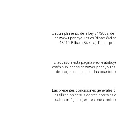
En cumplimiento de la Ley 34/2002, de 1
de www.upandyou.es es Bilbao Wellnes
48010, Bilbao (Bizkaia). Puede pon
El acceso a esta página web le atribuy
estén publicadas en www.upandyou.es en
de uso, en cada una de las ocasiones
Las presentes condiciones generales d
la utilización de sus contenidos tales
datos, imágenes, expresiones e infor