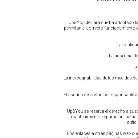
Up&You declara que ha adoptado las 
permitan el correcto funcionamiento 
La continu
La ausencia de
La
La inexpugnabilidad de las medidas de
El Usuario será el único responsable
Up&You se reserva el derecho a sus
mantenimiento, reparación, actual
sufic
Los enlaces a otras páginas web qu