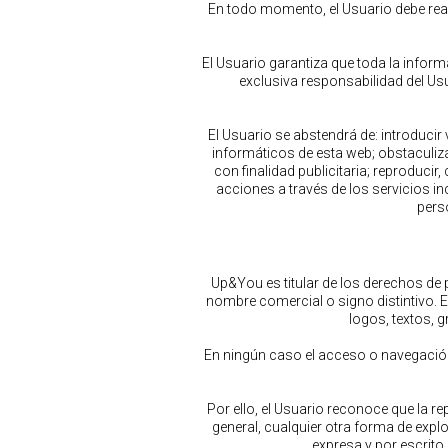
En todo momento, el Usuario debe reali
El Usuario garantiza que toda la informa
exclusiva responsabilidad del U
El Usuario se abstendrá de: introducir
informáticos de esta web; obstaculiz
con finalidad publicitaria; reproducir
acciones a través de los servicios in
perso
Up&You es titular de los derechos de 
nombre comercial o signo distintivo. En
logos, textos, 
En ningún caso el acceso o navegación
Por ello, el Usuario reconoce que la r
general, cualquier otra forma de exp
expresa y por escrito