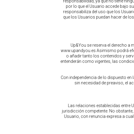
responsabilidad, ya que no tiene ning
por lo que el Usuario accede bajo s
responsabiliza del uso que los Usuari
que los Usuarios puedan hacer de los 
Up&You se reserva el derecho a m
www.upandyou.es Asimismo podrá efectu
o añadir tanto los contenidos y ser
entenderán como vigentes, las condici
Con independencia de lo dispuesto en 
sin necesidad de preaviso, el ac
Las relaciones establecidas entre Up
jurisdicción competente. No obstante, 
Usuario, con renuncia expresa a cual