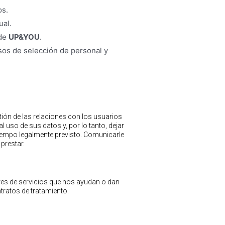
os.
ual.
 de
UP&YOU
.
esos de selección de personal y
stión de las relaciones con los usuarios
uso de sus datos y, por lo tanto, dejar
iempo legalmente previsto. Comunicarle
prestar.
res de servicios que nos ayudan o dan
ratos de tratamiento.