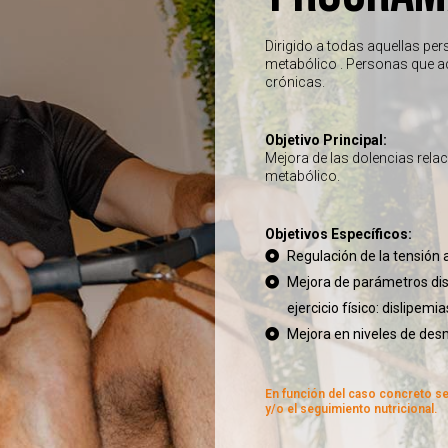
Dirigido a todas aquellas pe
metabólico . Personas que a
crónicas.
Objetivo Principal:
Mejora de las dolencias rela
metabólico.
Objetivos Específicos:
Regulación de la tensión a
Mejora de parámetros disf
ejercicio físico: dislipem
Mejora en niveles de des
En función del caso concreto s
y/o el seguimiento nutricional.