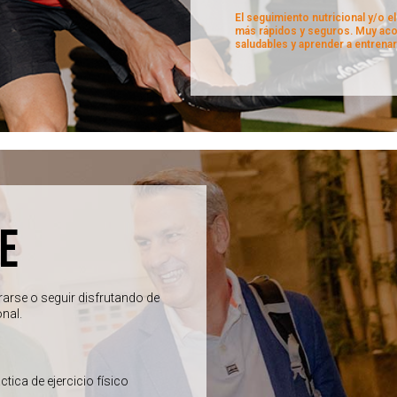
El seguimiento nutricional y/o 
más rápidos y seguros. Muy acon
saludables y aprender a entrenar
E
arse o seguir disfrutando de
onal.
tica de ejercicio físico