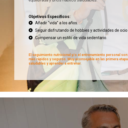
equilibrada y unos hábitos saludables.
Objetivos Específicos:
Añadir “vida” a los años.
Seguir disfrutando de hobbies y actividades de oci
Compensar un estilo de vida sedentario.
El seguimiento nutricional y/o el entrenamiento personal son
más rápidos y seguros. Muy aconsejable en las primera etapa
saludables y aprender a entrenar.